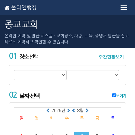
온라인행정
Toggl
navig
종교교회
온라인 예약 및 발급 시스템 - 교회장소, 차량, 교육, 증명서 발급을 쉽고
빠르게 예약하고 확인할 수 있습니다
01
주간현황보기
장소 선택
02
날짜 선택
보이기
2026년
8월
일
월
화
수
목
금
토
1